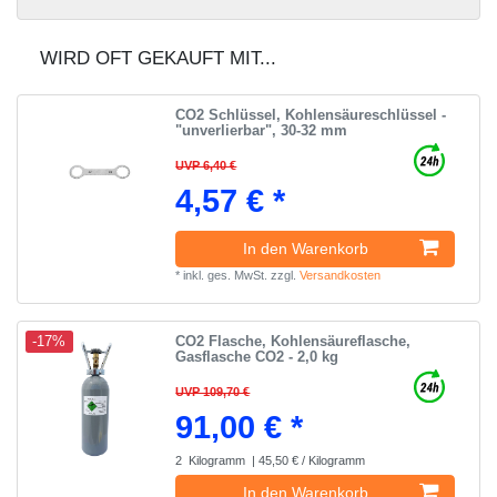
WIRD OFT GEKAUFT MIT...
CO2 Schlüssel, Kohlensäureschlüssel -
"unverlierbar", 30-32 mm
UVP 6,40 €
4,57 € *
In den Warenkorb
*
inkl. ges. MwSt.
zzgl.
Versandkosten
CO2 Flasche, Kohlensäureflasche,
-17%
Gasflasche CO2 - 2,0 kg
UVP 109,70 €
91,00 € *
2
Kilogramm
| 45,50 € / Kilogramm
In den Warenkorb