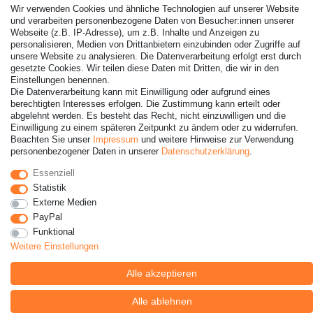
Wir verwenden Cookies und ähnliche Technologien auf unserer Website
und verarbeiten personenbezogene Daten von Besucher:innen unserer
Webseite (z.B. IP-Adresse), um z.B. Inhalte und Anzeigen zu
personalisieren, Medien von Drittanbietern einzubinden oder Zugriffe auf
unsere Website zu analysieren. Die Datenverarbeitung erfolgt erst durch
gesetzte Cookies. Wir teilen diese Daten mit Dritten, die wir in den
Einstellungen benennen.
Die Datenverarbeitung kann mit Einwilligung oder aufgrund eines
berechtigten Interesses erfolgen. Die Zustimmung kann erteilt oder
abgelehnt werden. Es besteht das Recht, nicht einzuwilligen und die
Einwilligung zu einem späteren Zeitpunkt zu ändern oder zu widerrufen.
© Copyright 2026 | Alle Rechte vorbehalten. - Alle Rechte
Beachten Sie unser
Impressum
und weitere Hinweise zur Verwendung
vorbehalten. Preisangaben inkl. gesetzl. 19% MwSt. |
personenbezogener Daten in unserer
Daten­schutz­erklärung
.
Grundpreise siehe Artikeldetail | *Gilt für Lieferungen nach
Deutschland!
Essenziell
Statistik
Externe Medien
PayPal
Funktional
Weitere Einstellungen
Alle akzeptieren
Alle ablehnen