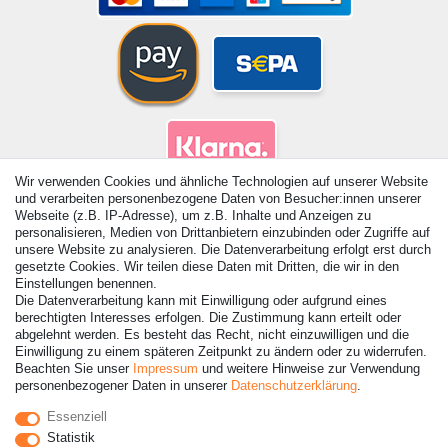
Wir verwenden Cookies und ähnliche Technologien auf unserer Website
und verarbeiten personenbezogene Daten von Besucher:innen unserer
Webseite (z.B. IP-Adresse), um z.B. Inhalte und Anzeigen zu
personalisieren, Medien von Drittanbietern einzubinden oder Zugriffe auf
unsere Website zu analysieren. Die Datenverarbeitung erfolgt erst durch
gesetzte Cookies. Wir teilen diese Daten mit Dritten, die wir in den
Einstellungen benennen.
Die Datenverarbeitung kann mit Einwilligung oder aufgrund eines
berechtigten Interesses erfolgen. Die Zustimmung kann erteilt oder
abgelehnt werden. Es besteht das Recht, nicht einzuwilligen und die
© Copyright 2026 | Alle Rechte vorbehalten. - Alle Rechte
Einwilligung zu einem späteren Zeitpunkt zu ändern oder zu widerrufen.
vorbehalten. Preisangaben inkl. gesetzl. 19% MwSt. |
Beachten Sie unser
Impressum
und weitere Hinweise zur Verwendung
Grundpreise siehe Artikeldetail | *Gilt für Lieferungen nach
personenbezogener Daten in unserer
Daten­schutz­erklärung
.
Deutschland!
Essenziell
Statistik