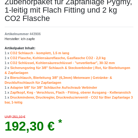
Zubehörpaket für Zapfanlage Pygmy,
1-leitig mit Flach Fitting und 2 kg
CO2 Flasche
Artikelnummer
443906
Hersteller:
ich-zapfe
Artikelpaket Inhalt:
1 x
CO2 Schlauch - komplett, 1.5 m lang
1 x
CO2 Flasche, Kohlensäureflasche, Gasflasche CO2 - 2,0 kg
1 x
CO2 Schlüssel, Kohlensäureschlüssel - "unverlierbar", 30-32 mm
2 x
Sicherungsring für 3/8" Schlauch & Steckverbinder | Rot, für Bierleitungen
& Zapfanlagen
2 x
Bierschlauch, Bierleitung 3/8" (6,3mm) Meterware | Getränke- &
Druckluftschlauch für Zapfanlagen
1 x
Adapter 5/8" für 3/8" Schläuche Aufschraub Verbinder
1 x
Zapfkopf, Keg - Verschluss, Flach - Fitting, oberer Ausgang - Kelleranstich
1 x
Druckminderer, Druckregler, Druckreduzierventil - CO2 für Bier Zapfanlage 3
bar, 1-leitig
UVP 251,10 €
*
192,30 €