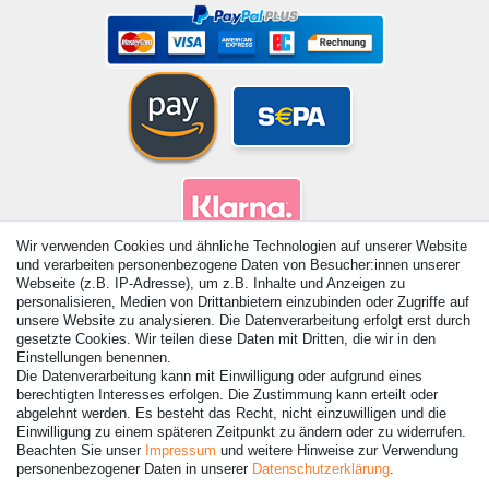
Wir verwenden Cookies und ähnliche Technologien auf unserer Website
und verarbeiten personenbezogene Daten von Besucher:innen unserer
Webseite (z.B. IP-Adresse), um z.B. Inhalte und Anzeigen zu
personalisieren, Medien von Drittanbietern einzubinden oder Zugriffe auf
unsere Website zu analysieren. Die Datenverarbeitung erfolgt erst durch
gesetzte Cookies. Wir teilen diese Daten mit Dritten, die wir in den
Einstellungen benennen.
Die Datenverarbeitung kann mit Einwilligung oder aufgrund eines
berechtigten Interesses erfolgen. Die Zustimmung kann erteilt oder
abgelehnt werden. Es besteht das Recht, nicht einzuwilligen und die
© Copyright 2026 | Alle Rechte vorbehalten. - Alle Rechte
Einwilligung zu einem späteren Zeitpunkt zu ändern oder zu widerrufen.
vorbehalten. Preisangaben inkl. gesetzl. 19% MwSt. |
Beachten Sie unser
Impressum
und weitere Hinweise zur Verwendung
Grundpreise siehe Artikeldetail | *Gilt für Lieferungen nach
personenbezogener Daten in unserer
Daten­schutz­erklärung
.
Deutschland!